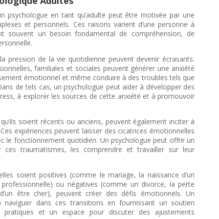
ologique Adultes
un psychologue en tant qu’adulte peut être motivée par une
plexes et personnels. Ces raisons varient d’une personne à
ètent souvent un besoin fondamental de compréhension, de
ersonnelle.
 la pression de la vie quotidienne peuvent devenir écrasants.
sionnelles, familiales et sociales peuvent générer une anxiété
sement émotionnel et même conduire à des troubles tels que
. Dans de tels cas, un psychologue peut aider à développer des
tress, à explorer les sources de cette anxiété et à promouvoir
u’ils soient récents ou anciens, peuvent également inciter à
Ces expériences peuvent laisser des cicatrices émotionnelles
ec le fonctionnement quotidien. Un psychologue peut offrir un
 ces traumatismes, les comprendre et travailler sur leur
’elles soient positives (comme le mariage, la naissance d’un
professionnelle) ou négatives (comme un divorce, la perte
d’un être cher), peuvent créer des défis émotionnels. Un
 naviguer dans ces transitions en fournissant un soutien
s pratiques et un espace pour discuter des ajustements