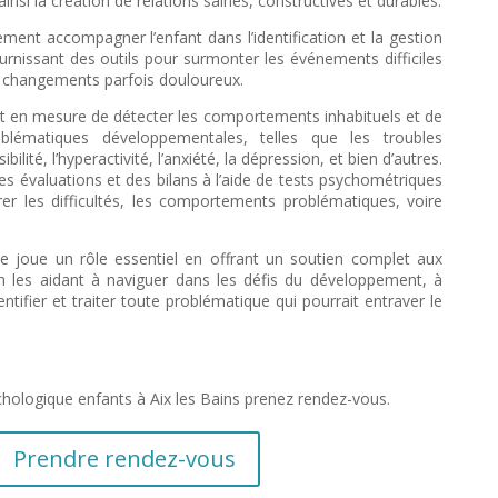
insi la création de relations saines, constructives et durables.
ent accompagner l’enfant dans l’identification et la gestion
urnissant des outils pour surmonter les événements difficiles
de changements parfois douloureux.
st en mesure de détecter les comportements inhabituels et de
oblématiques développementales, telles que les troubles
bilité, l’hyperactivité, l’anxiété, la dépression, et bien d’autres.
 des évaluations et des bilans à l’aide de tests psychométriques
rer les difficultés, les comportements problématiques, voire
 joue un rôle essentiel en offrant un soutien complet aux
n les aidant à naviguer dans les défis du développement, à
ntifier et traiter toute problématique qui pourrait entraver le
hologique enfants à Aix les Bains prenez rendez-vous.
Prendre rendez-vous