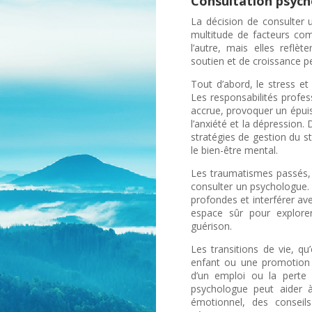
Consultation psych
La décision de consulter 
multitude de facteurs com
l’autre, mais elles refl
soutien et de croissance p
Tout d’abord, le stress et
Les responsabilités profes
accrue, provoquer un épui
l’anxiété et la dépression
stratégies de gestion du s
le bien-être mental.
Les traumatismes passés, q
consulter un psychologue. 
profondes et interférer av
espace sûr pour explorer
guérison.
Les transitions de vie, qu
enfant ou une promotion 
d’un emploi ou la perte 
psychologue peut aider à
émotionnel, des conseil